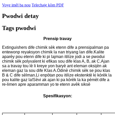
Voye imèl ba nou
Telechaje kòm PDF
Pwodwi detay
Tags pwodwi
Prensip travay
Extinguishers dife chimik sèk etenn dife a prensipalman pa
entewonp reyaksyon chimik la nan triyang lan dife.Kalite
aparèy pou etenn dife ki pi lajman itilize jodi a se pwodui
chimik sèk polyvalent ki efikas sou dife klas A, B, ak C.Ajan
sa a travay tou lè li kreye yon baryè ant eleman oksijèn ak
eleman gaz la sou dife Klas A.Òdinè chimik sèk se pou klas
B & C dife sèlman.Li enpòtan pou itilize ekstenktè ki kòrèk la
pou kalite gaz la!Sèvi ak ajan ki pa kòrèk la ka pèmèt dife a
re-limen apre aparamman yo te etenn avèk siksè
Spesifikasyon: