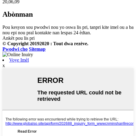
20,06,09
Abònman
Pou kesyon sou pwodwi nou yo oswa lis pri, tanpri kite imel ou a ba
nou epi nou pral kontakte nan lespas 24 èdtan.
Ankèt pou lis pri
© Copyright 20192020 : Tout dwa rezève.
Pwodwi cho
Sitemap
Voye Imèl
x