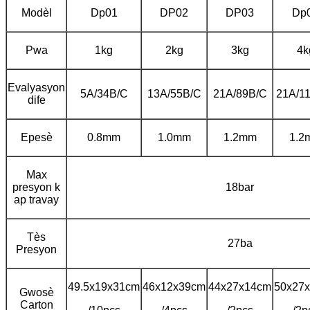
Modèl
Dp01
DP02
DP03
Dp
Pwa
1kg
2kg
3kg
4k
Evalyasyon
5A/34B/C
13A/55B/C
21A/89B/C
21A/1
dife
Epesè
0.8mm
1.0mm
1.2mm
1.2
Max
presyon k
18bar
ap travay
Tès
27ba
Presyon
49.5x19x31cm
46x12x39cm
44x27x14cm
50x27
Gwosè
Carton