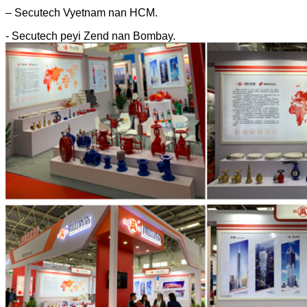
– Secutech Vyetnam nan HCM.
- Secutech peyi Zend nan Bombay.