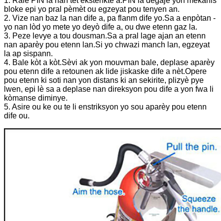
1. Rale PIN la nan tèt ekstenktè a.PIN la degaje yon mekanis
bloke epi yo pral pèmèt ou egzeyat pou tenyen an.
2. Vize nan baz la nan dife a, pa flanm dife yo.Sa a enpòtan -
yo nan lòd yo mete yo deyò dife a, ou dwe etenn gaz la.
3. Peze levye a tou dousman.Sa a pral lage ajan an etenn
nan aparèy pou etenn lan.Si yo chwazi manch lan, egzeyat
la ap sispann.
4. Bale kòt a kòt.Sèvi ak yon mouvman bale, deplase aparèy
pou etenn dife a retounen ak lide jiskaske dife a nèt.Opere
pou etenn ki soti nan yon distans ki an sekirite, plizyè pye
lwen, epi lè sa a deplase nan direksyon pou dife a yon fwa li
kòmanse diminye.
5. Asire ou ke ou te li enstriksyon yo sou aparèy pou etenn
dife ou.