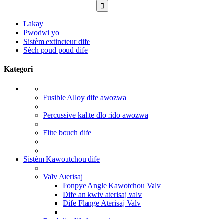
Lakay
Pwodwi yo
Sistèm extincteur dife
Sèch poud poud dife
Kategori
Fusible Alloy dife awozwa
Percussive kalite dlo rido awozwa
Flite bouch dife
Sistèm Kawoutchou dife
Valv Aterisaj
Ponpye Angle Kawotchou Valv
Dife an kwiv aterisaj valv
Dife Flange Aterisaj Valv