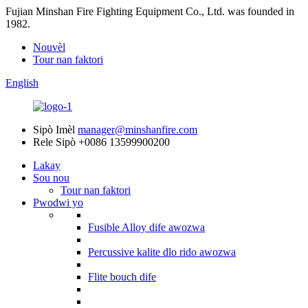
Fujian Minshan Fire Fighting Equipment Co., Ltd. was founded in
1982.
Nouvèl
Tour nan faktori
English
Sipò Imèl
manager@minshanfire.com
Rele Sipò
+0086 13599900200
Lakay
Sou nou
Tour nan faktori
Pwodwi yo
Fusible Alloy dife awozwa
Percussive kalite dlo rido awozwa
Flite bouch dife