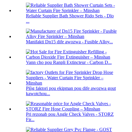
Reliable Supplier Bath Shower Rido Sets - Dlo
...
Manifakti Dn15 dife awozwa - Fusible Alloy...
Vann cho pou Ranpli Extincteur - Carbon D...
Plòg faktori pou ekipman pou dife awozwa gout
kawotchou...
Pri rezonab pou Angle Check Valves - STORZ
Fir...