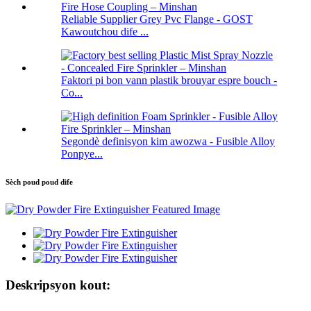
Reliable Supplier Grey Pvc Flange - GOST
Kawoutchou dife ...
Faktori pi bon vann plastik brouyar espre bouch -
Co...
Segondè definisyon kim awozwa - Fusible Alloy
Ponpye...
Sèch poud poud dife
Deskripsyon kout: