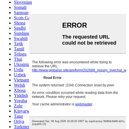
Slovenian
Somali
Samoan
Scots Gaelic
Shona
Sindhi
Sundanese
Swahili
Tajik
Tamil
Telugu
Thai
Ukrainian
Urdu
Uzbek
Vietnamese
Welsh
Xhosa
Yiddish
Yoruba
Zulu
Kinyarwanda
Tatar
Oriya
Turkmen