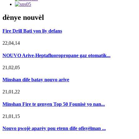
dènye nouvèl
Fire Drill Bati yon liy defans
22,04,14
NOUVO Arive-Heptafluoropropane gaz otomatik...
21,02,05
Minshan dife batay nouvo arive
21,01,22
Minshan Fire te genyen Top 50 Founisè yo nan...
21,01,15
Nouvo pwojè aparèy pou etenn dife ofisyèlman ...