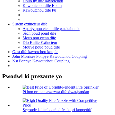
Doub liy dife kawotchou
Kawoutchou dife Epdm
Kawoutchou dife Pu
Sistèm extincteur dife
Aparèy pou etenn dife gaz kabonik
Sèch poud poud dife
Mous pou etenn dife
Dlo Kalite Extincteur
Mouye poud poud dife
Gost dife kawotchou kouple
John Morrises Ponpye Kawoutchou Coupling
Nst Ponpye Kawoutchou Coupling
Pwodwi ki prezante yo
Pi bon pri nan awozwa dife dwat/pandan
Segondè kalite bouch dife ak pri konpetitif