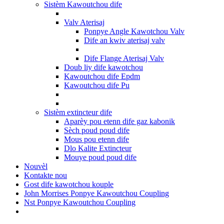
Sistèm Kawoutchou dife
Valv Aterisaj
Ponpye Angle Kawotchou Valv
Dife an kwiv aterisaj valv
Dife Flange Aterisaj Valv
Doub liy dife kawotchou
Kawoutchou dife Epdm
Kawoutchou dife Pu
Sistèm extincteur dife
Aparèy pou etenn dife gaz kabonik
Sèch poud poud dife
Mous pou etenn dife
Dlo Kalite Extincteur
Mouye poud poud dife
Nouvèl
Kontakte nou
Gost dife kawotchou kouple
John Morrises Ponpye Kawoutchou Coupling
Nst Ponpye Kawoutchou Coupling