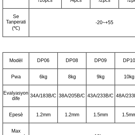
/10pcs
/4pcs
/2pcs
/2p
Se
Tanperati
-20~+55
(℃)
Modèl
DP06
DP08
DP09
DP1
Pwa
6kg
8kg
9kg
10kg
Evalyasyon
34A/183B/C
38A/205B/C
43A/233B/C
48A/233
dife
Epesè
1.2mm
1.2mm
1.5mm
1.5m
Max