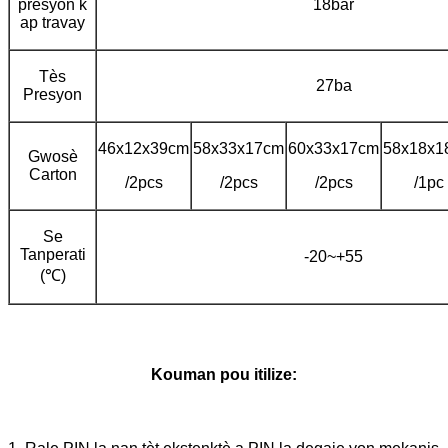
presyon k
18bar
ap travay
Tès
27ba
Presyon
46x12x39cm
58x33x17cm
60x33x17cm
58x18x1
Gwosè
Carton
/2pcs
/2pcs
/2pcs
/1pc
Se
Tanperati
-20~+55
(℃)
Kouman pou itilize: