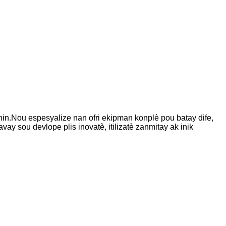
hin.Nou espesyalize nan ofri ekipman konplè pou batay dife,
ay sou devlope plis inovatè, itilizatè zanmitay ak inik