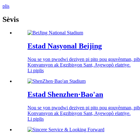
plis
Sèvis
Estad Nasyonal Beijing
Nou se yon pwodwi deziyen pi pito pou gouvènman, pibl
Konvansyon ak Egzibisyon Sant, Ayewopò elatriye.
Li piplis
Estad Shenzhen·Bao'an
Nou se yon pwodwi deziyen pi pito pou gouvènman, pibl
Konvansyon ak Egzibisyon Sant, Ayewopò elatriye.
Li piplis