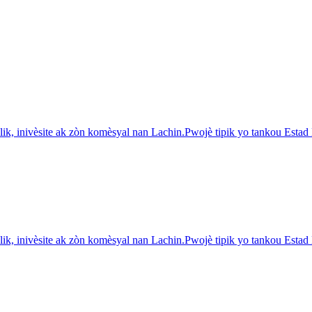
ik, inivèsite ak zòn komèsyal nan Lachin.Pwojè tipik yo tankou Est
ik, inivèsite ak zòn komèsyal nan Lachin.Pwojè tipik yo tankou Est