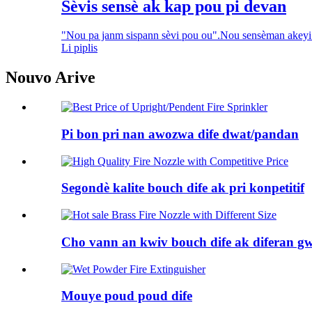
Sèvis sensè ak kap pou pi devan
"Nou pa janm sispann sèvi pou ou".Nou sensèman akeyi to
Li piplis
Nouvo Arive
Pi bon pri nan awozwa dife dwat/pandan
Segondè kalite bouch dife ak pri konpetitif
Cho vann an kwiv bouch dife ak diferan g
Mouye poud poud dife