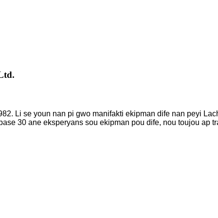
Ltd.
982. Li se youn nan pi gwo manifakti ekipman dife nan peyi Lac
 pase 30 ane eksperyans sou ekipman pou dife, nou toujou ap trav