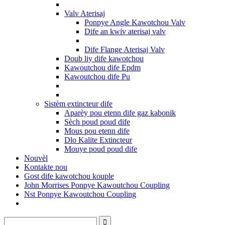
Valv Aterisaj
Ponpye Angle Kawotchou Valv
Dife an kwiv aterisaj valv
Dife Flange Aterisaj Valv
Doub liy dife kawotchou
Kawoutchou dife Epdm
Kawoutchou dife Pu
Sistèm extincteur dife
Aparèy pou etenn dife gaz kabonik
Sèch poud poud dife
Mous pou etenn dife
Dlo Kalite Extincteur
Mouye poud poud dife
Nouvèl
Kontakte nou
Gost dife kawotchou kouple
John Morrises Ponpye Kawoutchou Coupling
Nst Ponpye Kawoutchou Coupling