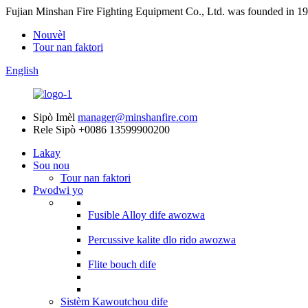
Fujian Minshan Fire Fighting Equipment Co., Ltd. was founded in 19
Nouvèl
Tour nan faktori
English
Sipò Imèl
manager@minshanfire.com
Rele Sipò
+0086 13599900200
Lakay
Sou nou
Tour nan faktori
Pwodwi yo
Fusible Alloy dife awozwa
Percussive kalite dlo rido awozwa
Flite bouch dife
Sistèm Kawoutchou dife