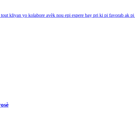
ut kliyan yo kolabore avèk nou epi espere bay pri ki pi favorab ak p
wosè